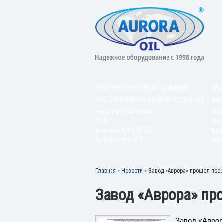
РЕЗЕРВУАРНОЕ ОБОРУДОВАНИЕ
ОБ
ПРОТИВОПОЖАРНОЕ ОБОРУДОВАНИЕ
ФИ
Насадки пожарные
Фи
УСН
Фил
Клапаны КДН 50-25
Кап
Устройства ПРУ
АС
Главная
»
Новости
»
Завод «Аврора» прошел про
Завод «Аврора» пр
Завод «Аврор