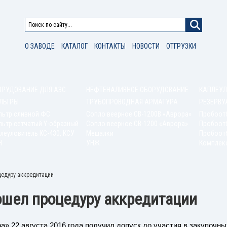
О ЗАВОДЕ
КАТАЛОГ
КОНТАКТЫ
НОВОСТИ
ОТГРУЗКИ
ОРУДОВАНИЕ ДЛЯ АЗС
НЕФТЕНАЛИВНОЕ ОБОРУДОВАНИЕ
КАПЛЕУЛ
ЛЬТРЫ
ТРУБОПРОВОДНАЯ АРМАТУРА
РЕЗЕРВУ
льтр сливной ФС
Сопло веерное СВ-1200В «Аврора»
Пробоот
ьтр сетчатый Y-образный
Сопло веерное СВ-1200 «Аврора»
Пробоот
леуловитель КС-430, КСУ
Мешалки
Пробоотб
Н
УНЖ
Комплек
цедуру аккредитации
ошел процедуру аккредитации
а» 22 августа 2016 года получил допуск до участия в закупочн