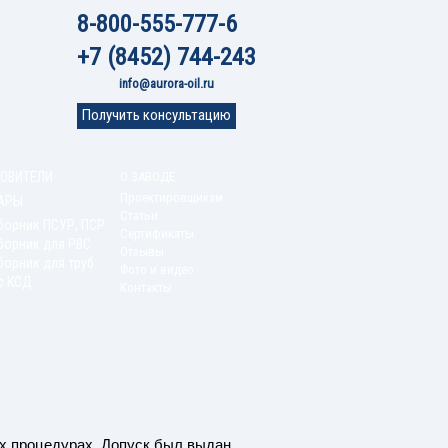
8-800-555-777-6
+7 (8452) 744-243
info@aurora-oil.ru
Получить консультацию
ОВИТЕЛИ
О ЗАВОДЕ
Проектировщикам
АРЫ
Статьи
борник ПСУР, ПСР
Сертификаты
борник для РВС
Отзывы
орник для труб
Фото и видео
с КСД
Контакты
ых процедурах. Допуск был выдан