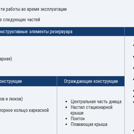
ти работы во время эксплуатации
из следующих частей
онструктивные элементы резервуара
арная)
онструкции
Ограждающие конструкции
ов и люков)
Центральная часть днища
Настил стационарной
порное кольцо каркасной
крыши
Понтон
Плавающая крыша