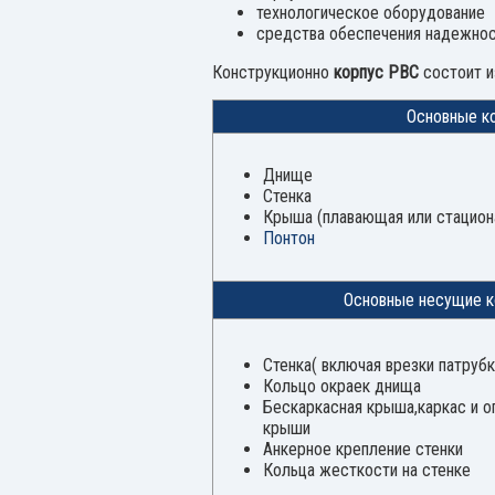
технологическое оборудование
средства обеспечения надежнос
Конструкционно
корпус РВС
состоит 
Основные к
Днище
Стенка
Крыша (плавающая или стацион
Понтон
Основные несущие к
Стенка( включая врезки патрубк
Кольцо окраек днища
Бескаркасная крыша,каркас и о
крыши
Анкерное крепление стенки
Кольца жесткости на стенке