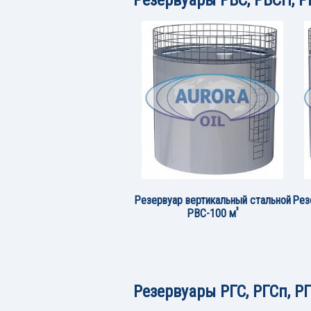
Резервуар вертикальный стальной
Рез
³
РВС-100 м
Резервуары РГС, РГСп, Р