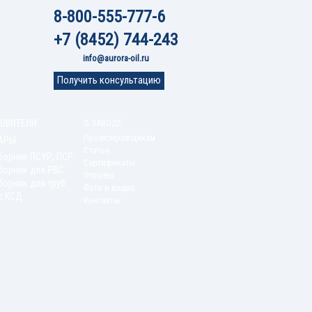
8-800-555-777-6
+7 (8452) 744-243
info@aurora-oil.ru
Получить консультацию
ОВИТЕЛИ
О ЗАВОДЕ
Проектировщикам
АРЫ
Статьи
борник ПСУР, ПСР
Сертификаты
борник для РВС
Отзывы
орник для труб
Фото и видео
с КСД
Контакты