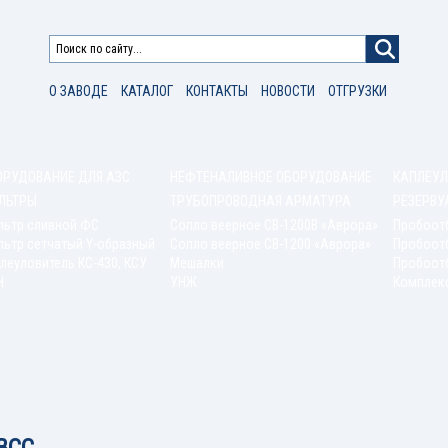
О ЗАВОДЕ
КАТАЛОГ
КОНТАКТЫ
НОВОСТИ
ОТГРУЗКИ
ОРУДОВАНИЕ ДЛЯ АЗС
НЕФТЕНАЛИВНОЕ ОБОРУДОВАНИЕ
КАПЛЕУЛ
ЛЬТРЫ
ТРУБОПРОВОДНАЯ АРМАТУРА
РЕЗЕРВУ
льтр сливной ФС
Сопло веерное СВ-1200В «Аврора»
Пробоот
ьтр сетчатый Y-образный
Сопло веерное СВ-1200 «Аврора»
Пробоот
леуловитель КС-430, КСУ
Мешалки
Пробоотб
Н
УНЖ
Комплек
РВСС