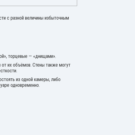
сти с разной величины избыточным
ой», торцевые — «днищами».
 от их объёмов. Стены также могут
есткости.
остоять из одной камеры, либо
вуаре одновременно.