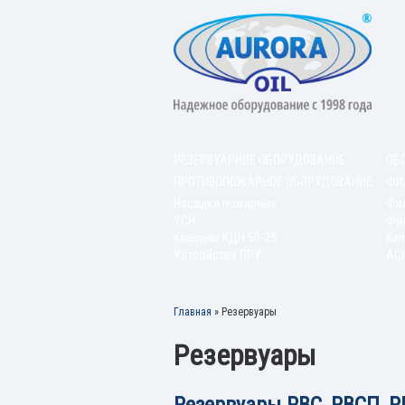
РЕЗЕРВУАРНОЕ ОБОРУДОВАНИЕ
ОБ
ПРОТИВОПОЖАРНОЕ ОБОРУДОВАНИЕ
ФИ
Насадки пожарные
Фи
УСН
Фил
Клапаны КДН 50-25
Кап
Устройства ПРУ
АС
Главная
»
Резервуары
Резервуары
Резервуары РВС, РВСП, 