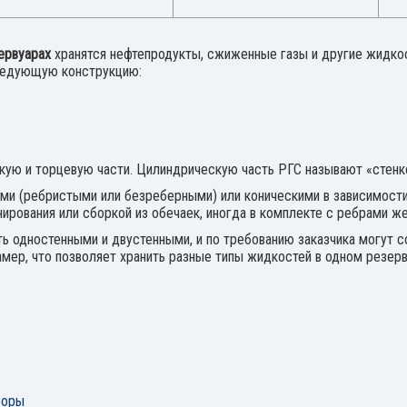
зервуарах
хранятся нефтепродукты, сжиженные газы и другие жидко
ледующую конструкцию:
ую и торцевую части. Цилиндрическую часть РГС называют «стенк
ми (ребристыми или безреберными) или коническими в зависимости
ирования или сборкой из обечаек, иногда в комплекте с ребрами ж
ь одностенными и двустенными, и по требованию заказчика могут с
амер, что позволяет хранить разные типы жидкостей в одном резер
боры