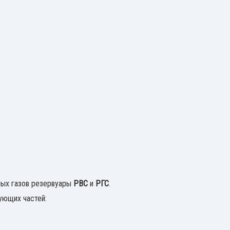
ных газов резервуары
РВС
и
РГС
.
ующих частей: