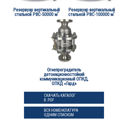
Резервуар вертикальный
Резервуар вертикальный
³
³
стальной РВС-50000 м
стальной РВС-100000 м
Огнепреградитель
детонационностойкий
коммуникационный ОПКД,
ОПКД «Гард»
СКАЧАТЬ КАТАЛОГ
В .PDF
ВСЯ НОМЕНКЛАТУРА
ОДНИМ СПИСКОМ