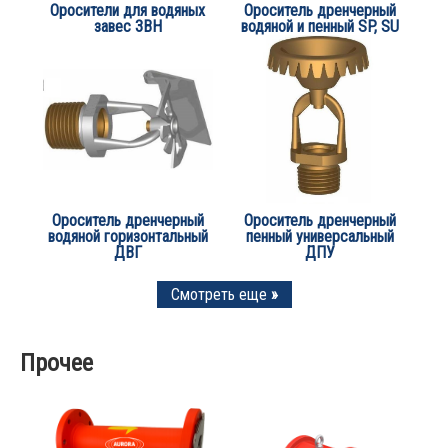
Оросители для водяных
Ороситель дренчерный
завес ЗВН
водяной и пенный SP, SU
Ороситель дренчерный
Ороситель дренчерный
водяной горизонтальный
пенный универсальный
ДВГ
ДПУ
Смотреть еще
»
Прочее