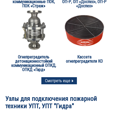
коммуникационные ПОК,
ОП-Р, ОП «Доспех», ОП-Р
ПОК «Страж»
«Доспех»
Огнепреградитель
Кассета
детонационностойкий
огнепреградителя КО
коммуникационный ОПКД,
ОПКД «Гард»
Смотреть еще
»
Узлы для подключения пожарной
техники УПТ, УПТ "Гидра"