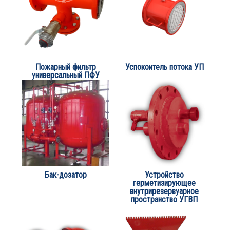
Пожарный фильтр
Успокоитель потока УП
универсальный ПФУ
Бак-дозатор
Устройство
герметизирующее
внутрирезервуарное
пространство УГВП