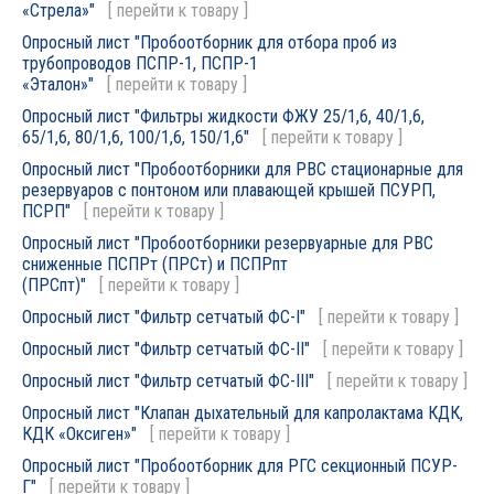
«Стрела»"
[
перейти к товару
]
Опросный лист "Пробоотборник для отбора проб из
трубопроводов ПСПР-1, ПСПР-1
«Эталон»"
[
перейти к товару
]
Опросный лист "Фильтры жидкости ФЖУ 25/1,6, 40/1,6,
65/1,6, 80/1,6, 100/1,6, 150/1,6"
[
перейти к товару
]
Опросный лист "Пробоотборники для РВС стационарные для
резервуаров с понтоном или плавающей крышей ПСУРП,
ПСРП"
[
перейти к товару
]
Опросный лист "Пробоотборники резервуарные для РВС
сниженные ПСПРт (ПРСт) и ПСПРпт
(ПРСпт)"
[
перейти к товару
]
Опросный лист "Фильтр сетчатый ФС-I"
[
перейти к товару
]
Опросный лист "Фильтр сетчатый ФС-II"
[
перейти к товару
]
Опросный лист "Фильтр сетчатый ФС-III"
[
перейти к товару
]
Опросный лист "Клапан дыхательный для капролактама КДК,
КДК «Оксиген»"
[
перейти к товару
]
Опросный лист "Пробоотборник для РГС секционный ПСУР-
Г"
[
перейти к товару
]