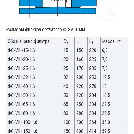
Размеры фильтра сетчатого ФС-VIII, мм
Обозначение фильтра
Dy
L
L
Масса, кг
1
ФС-VIII-15-1,6
15
150
220
6,5
ФС-VIII-20-1,6
20
160
225
7,0
ФС-VIII-25-1,6
25
170
235
7,5
ФС-VIII-32-1,6
32
200
253
12,5
ФС-VIII-40-1,6
40
220
270
15
ФС-VIII-50-1,6
50
220
284
16,5
ФС-VIII-65-1,6
65
250
304
22,5
ФС-VIII-80-1,6
80
280
334
28,5
ФС-VIII-100-1,6
100
300
364
38,0
ФС-VIII-150-1,6
150
400
414
59,5