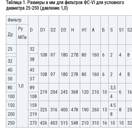
Таблица 1. Размеры в мм для фильтров ФС-VI для условного
диаметра 25-250 (давление 1,0)
Фильтр
Ру
D
D1
D2
D3
Н
Н1
А
Б
S
S1
S
Ду
МПа
25
32
108
97
180
27В
80
160
6
2
4
8
38
32
40
45
108
97
180
278
80
160
6
2
4
В
50
57
1,0
80
89
3,5
219
204
245
368
120
210
10
6
16
100
108
4
150
159
4.5
325
316
400
478
190
260
13
8
25
200
219
8
250
273
426
403
515
548
210
310
16
10
10
32