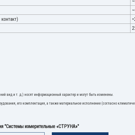
~
~
 контакт)
=
2
ий вид и т. д.) носят информационный характер и могут быть изменены.
удования, его комплектация, а также материальное исполнение (согласно климатиче
ния "Системы измерительные «СТРУНА»"