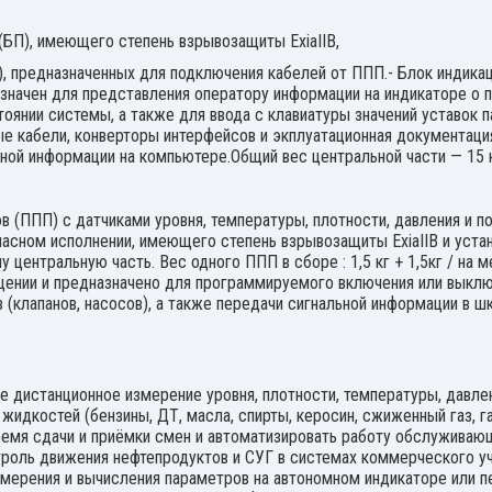
(БП), имеющего степень взрывозащиты ExiaIIB,
 предназначенных для подключения кабелей от ППП.- Блок индикаци
значен для представления оператору информации на индикаторе о 
оянии системы, а также для ввода с клавиатуры значений уставок 
 кабели, конверторы интерфейсов и экплуатационная документаци
ной информации на компьютере.Общий вес центральной части — 15 к
 (ППП) с датчиками уровня, температуры, плотности, давления и по
асном исполнении, имеющего степень взрывозащиты ExiaIIB и устан
у центральную часть. Вес одного ППП в сборе : 1,5 кг + 1,5кг / на 
ещении и предназначено для программируемого включения или выкл
в (клапанов, насосов), а также передачи сигнальной информации в
 дистанционное измерение уровня, плотности, температуры, давлен
идкостей (бензины, ДТ, масла, спирты, керосин, сжиженный газ, газ
емя сдачи и приёмки смен и автоматизировать работу обслуживающ
роль движения нефтепродуктов и СУГ в системах коммерческого уч
мерения и вычисления параметров на автономном индикаторе или 