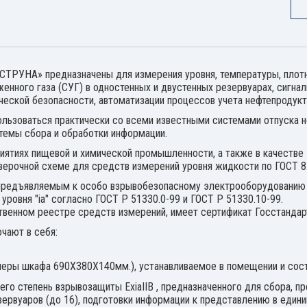
ТРУНА» предназначены для измерения уровня, температуры, плотно
нного газа (СУГ) в одностенных и двустенных резервуарах, сигнал
еской безопасности, автоматизации процессов учета нефтепродукто
пользоваться практически со всеми известными системами отпуска 
темы сбора и обработки информации.
иятиях пищевой и химической промышленности, а также в качестве 
верочной схеме для средств измерений уровня жидкости по ГОСТ 8.
 предъявляемым к особо взрывобезопасному электрооборудованию 
уровня "iа" согласно ГОСТ Р 51330.0-99 и ГОСТ Р 51330.10-99.
твенном реестре средств измерений, имеет сертификат Госстандар
чают в себя:
меры шкафа 690Х380Х140мм.), устанавливаемое в помещении и сос
го степень взрывозащиты ExiaIIB , предназначенного для сбора, п
ервуаров (до 16), подготовки информации к представлению в едини