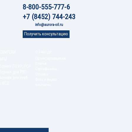
8-800-555-777-6
+7 (8452) 744-243
info@aurora-oil.ru
Получить консультацию
ОВИТЕЛИ
О ЗАВОДЕ
Проектировщикам
АРЫ
Статьи
борник ПСУР, ПСР
Сертификаты
борник для РВС
Отзывы
орник для труб
Фото и видео
с КСД
Контакты