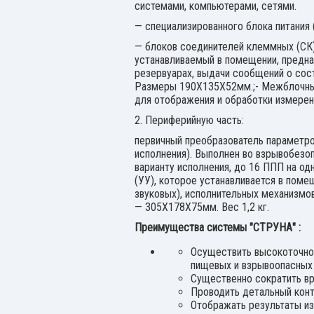
системами, компьютерами, сетями.
— специализированного блока питания 
— блоков соединителей клеммных (СК),
устанавливаемый в помещении, предна
резервуарах, выдачи сообщений о сост
Размеры 190Х135Х52мм.;- Межблочные
для отображения и обработки измерен
2. Периферийную часть:
первичный преобразователь параметров
исполнения). Выполнен во взрывобезоп
варианту исполнения, до 16 ППП на одн
(УУ), которое устанавливается в пом
звуковых), исполнительных механизмо
— 305Х178Х75мм. Вес 1,2 кг.
Преимущества системы "СТРУНА" :
Осуществить высокоточное
пищевых и взрывоопасных ж
Существенно сократить вр
Проводить детальный конт
Отображать результаты из