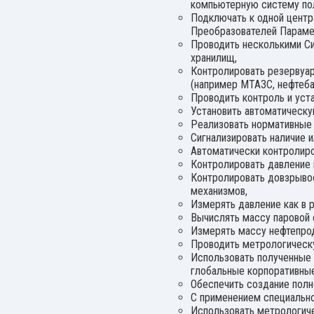
компьютерную систему пол
Подключать к одной центр
Преобразователей Парамет
Проводить несколькими Си
хранилищ,
Контролировать резервуар
(например МТАЗС, нефтебаз
Проводить контроль и уст
Установить автоматическу
Реализовать нормативные 
Сигнализировать наличие 
Автоматически контролиро
Контролировать давление 
Контролировать довзрывоо
механизмов,
Измерять давление как в р
Вычислять массу паровой 
Измерять массу нефтепрод
Проводить метрологическ
Использовать полученные 
глобальные корпоративны
Обеспечить создание полн
С применением специально
Использовать метрологиче