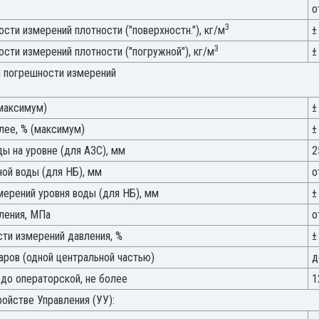
о
3
ти измерений плотности ("поверхностн."), кг/м
±
3
сти измерений плотности ("погружной"), кг/м
±
 погрешности измерений
максимум)
±
лее, % (максимум)
±
ды на уровне (для АЗС), мм
2
ной воды (для НБ), мм
о
мерений уровня воды (для НБ), мм
±
ления, МПа
о
ти измерений давления, %
±
ров (одной центральной частью)
д
 до операторской, не более
1
ойстве Управления (УУ):