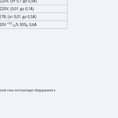
220V; (от 0,1 до 0,5А)
220V; (0,01 до 0,1А)
27В; (от 0,01 до 0,5А)
+10
20V
% 50Гц, 0,6А
-15
ской зоны эксплуатации оборудования и