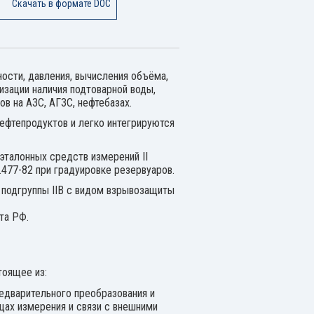
Скачать в формате DOC
сти, давления, вычисления объёма,
изации наличия подтоварной воды,
в на АЗС, АГЗС, нефтебазах.
нефтепродуктов и легко интегрируются
эталонных средств измерений II
477-82 при градуировке резервуаров.
подгруппы IIВ с видом взрывозащиты
та РФ.
тоящее из:
редварительного преобразования и
цах измерения и связи с внешними