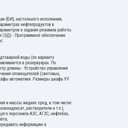
и (БИ), настольного исполнения,
параметрах нефтепродуктов в
параметров и задания режимов работы.
я (ЭД).- Программное обеспечение
г.
дтоварной воды (по варианту
авливается в резервуарах. По
метр длинны.- Устройство управления
ючения оповещателей (световых,
 шкафы автоматики. Размеры шкафа УУ
ия и массы жидких сред, в том числе
оконденсат, растворители и т.п.),
его персонала АЗС, АГЗС, нефтебаз,
ёта,
передавать информацию в