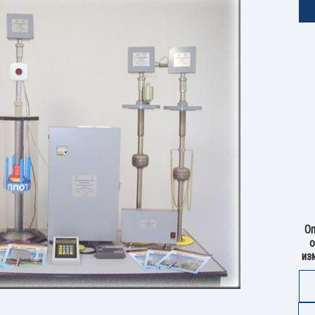
Оп
о
из