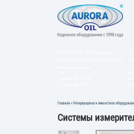
РЕЗЕРВУАРНОЕ ОБОРУДОВАНИЕ
ОБ
ПРОТИВОПОЖАРНОЕ ОБОРУДОВАНИЕ
ФИ
Насадки пожарные
Фи
УСН
Фил
Клапаны КДН 50-25
Кап
Устройства ПРУ
АС
Главная
»
Резервуарное и емкостное оборудован
Системы измерите