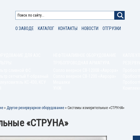
О ЗАВОДЕ
КАТАЛОГ
КОНТАКТЫ
НОВОСТИ
ОТГРУЗКИ
ОРУДОВАНИЕ ДЛЯ АЗС
НЕФТЕНАЛИВНОЕ ОБОРУДОВАНИЕ
КАПЛЕУЛ
ЛЬТРЫ
ТРУБОПРОВОДНАЯ АРМАТУРА
РЕЗЕРВУ
льтр сливной ФС
Сопло веерное СВ-1200В «Аврора»
Пробоот
ьтр сетчатый Y-образный
Сопло веерное СВ-1200 «Аврора»
Пробоот
леуловитель КС-430, КСУ
Мешалки
Пробоотб
Н
УНЖ
Комплек
ие
»
Другое резервуарное оборудование
»
Системы измерительные «СТРУНА»
льные «СТРУНА»