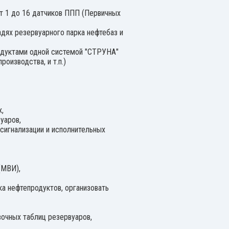
т 1 до 16 датчиков ППП (Первичных
ях резервуарного парка нефтебаз и
одуктами одной системой "СТРУНА"
оизводства, и т.п.)
,
уаров,
сигнализации и исполнительных
(МВИ),
ка нефтепродуктов, организовать
очных таблиц резервуаров,