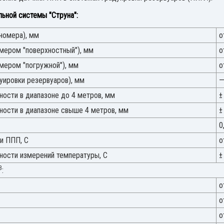
ьной системы "Струна":
номера), мм
о
омером "поверхностный"), мм
о
мером "погружной"), мм
о
уировки резервуаров), мм
—
ости в диапазоне до 4 метров, мм
±
ости в диапазоне свыше 4 метров, мм
±
0
и ППП, С
о
ности измерений температуры, С
±
3
:
о
о
о