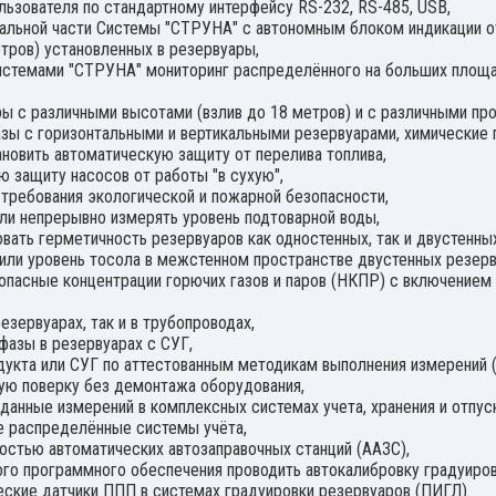
ьзователя по стандартному интерфейсу RS-232, RS-485, USB,
альной части Системы "СТРУНА" с автономным блоком индикации о
ров) установленных в резервуары,
стемами "СТРУНА" мониторинг распределённого на больших площад
ы с различными высотами (взлив до 18 метров) и с различными пр
ы с горизонтальными и вертикальными резервуарами, химические пр
ановить автоматическую защиту от перелива топлива,
ю защиту насосов от работы "в сухую",
требования экологической и пожарной безопасности,
или непрерывно измерять уровень подтоварной воды,
вать герметичность резервуаров как одностенных, так и двустенных
или уровень тосола в межстенном пространстве двустенных резерв
пасные концентрации горючих газов и паров (НКПР) с включением 
езервуарах, так и в трубопроводах,
фазы в резервуарах с СУГ,
укта или СУГ по аттестованным методикам выполнения измерений 
ую поверку без демонтажа оборудования,
данные измерений в комплексных системах учета, хранения и отпус
е распределённые системы учёта,
остью автоматических автозаправочных станций (ААЗС),
го программного обеспечения проводить автокалибровку градуиров
ские датчики ППП в системах градуировки резервуаров (ПИГЛ).