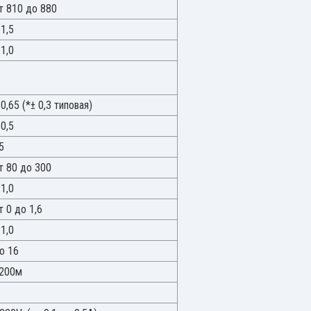
т 810 до 880
 1,5
 1,0
 0,65 (*± 0,3 типовая)
 0,5
5
т 80 до 300
 1,0
т 0 до 1,6
 1,0
о 16
200м