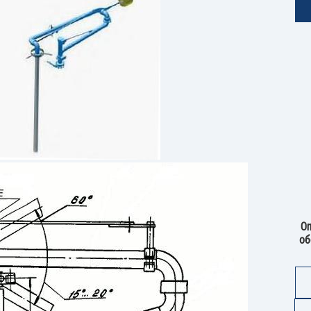
Оп
об