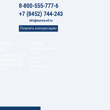
8-800-555-777-6
+7 (8452) 744-243
info@aurora-oil.ru
Получить консультацию
ОВИТЕЛИ
О ЗАВОДЕ
Проектировщикам
АРЫ
Статьи
борник ПСУР, ПСР
Сертификаты
борник для РВС
Отзывы
орник для труб
Фото и видео
с КСД
Контакты