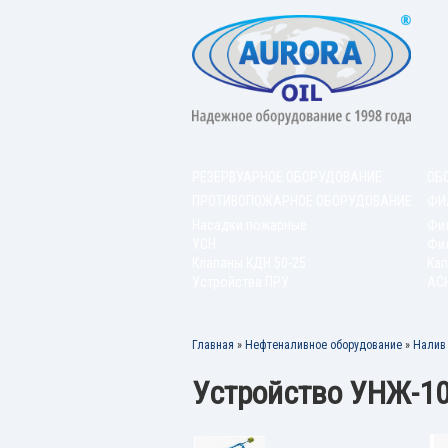
РЕЗЕРВУАРНОЕ ОБОРУДОВАНИЕ
ОБ
ПРОТИВОПОЖАРНОЕ ОБОРУДОВАНИЕ
ФИ
Насадки пожарные
Фи
УСН
Фил
Клапаны КДН 50-25
Кап
Устройства ПРУ
АС
Главная
»
Нефтеналивное оборудование
»
Налив 
Устройство УНЖ-1