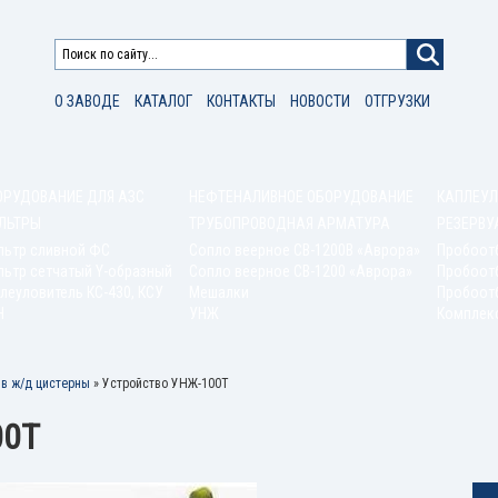
О ЗАВОДЕ
КАТАЛОГ
КОНТАКТЫ
НОВОСТИ
ОТГРУЗКИ
ОРУДОВАНИЕ ДЛЯ АЗС
НЕФТЕНАЛИВНОЕ ОБОРУДОВАНИЕ
КАПЛЕУЛ
ЛЬТРЫ
ТРУБОПРОВОДНАЯ АРМАТУРА
РЕЗЕРВУ
льтр сливной ФС
Сопло веерное СВ-1200В «Аврора»
Пробоот
ьтр сетчатый Y-образный
Сопло веерное СВ-1200 «Аврора»
Пробоот
леуловитель КС-430, КСУ
Мешалки
Пробоотб
Н
УНЖ
Комплек
в ж/д цистерны
»
Устройство УНЖ-100Т
00Т