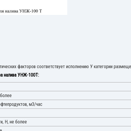
тических факторов соответствует исполнению У категории размеще
ва налива УНЖ-100Т:
 более
ефтепродуктов, м3/час
, Н, не более
ее