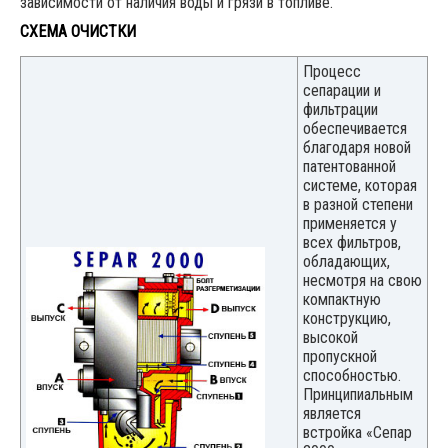
зависимости от наличия воды и грязи в топливе.
СХЕМА ОЧИСТКИ
Процесс
сепарации и
фильтрации
обеспечивается
благодаря новой
патентованной
системе, которая
в разной степени
применяется у
всех фильтров,
обладающих,
несмотря на свою
компактную
конструкцию,
высокой
пропускной
способностью.
Принципиальным
является
встройка «Сепар