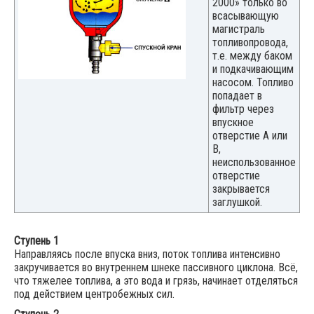
2000» только во
всасывающую
магистраль
топливопровода,
т.е. между баком
и подкачивающим
насосом. Топливо
попадает в
фильтр через
впускное
отверстие А или
В,
неиспользованное
отверстие
закрывается
заглушкой.
Ступень 1
Направляясь после впуска вниз, поток топлива интенсивно
закручивается во внутреннем шнеке пассивного циклона. Всё,
что тяжелее топлива, а это вода и грязь, начинает отделяться
под действием центробежных сил.