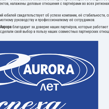
ктов, налажены деловые отношения с партнёрами во всех регионах
й юбилей свидетельствует об успехе компании, её стабильности, с
амотному руководству и профессионализму её сотрудников.
 Аврора
благодарит за доверие наших партнёров, которые работают 
сделали свой выбор в пользу наших совместных партнерских отнош