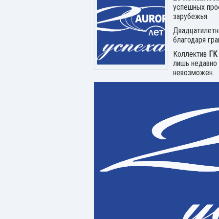
успешных прое
зарубежья.
Двадцатилетни
благодаря гр
Коллектив
ГК
лишь недавно 
невозможен.