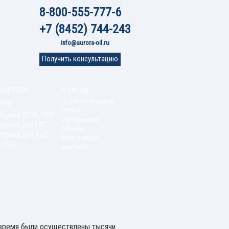
8-800-555-777-6
+7 (8452) 744-243
info@aurora-oil.ru
Получить консультацию
ОВИТЕЛИ
О ЗАВОДЕ
Проектировщикам
АРЫ
Статьи
борник ПСУР, ПСР
Сертификаты
борник для РВС
Отзывы
орник для труб
Фото и видео
с КСД
Контакты
е время были осуществлены тысячи