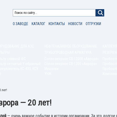
О ЗАВОДЕ
КАТАЛОГ
КОНТАКТЫ
НОВОСТИ
ОТГРУЗКИ
ОРУДОВАНИЕ ДЛЯ АЗС
НЕФТЕНАЛИВНОЕ ОБОРУДОВАНИЕ
КАПЛЕУЛ
ЛЬТРЫ
ТРУБОПРОВОДНАЯ АРМАТУРА
РЕЗЕРВУ
льтр сливной ФС
Сопло веерное СВ-1200В «Аврора»
Пробоот
ьтр сетчатый Y-образный
Сопло веерное СВ-1200 «Аврора»
Пробоот
леуловитель КС-430, КСУ
Мешалки
Пробоотб
Н
УНЖ
Комплек
 лет!
рора — 20 лет!
илей
— очень важное событие в истории организации. За это долго