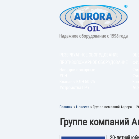
РЕЗЕРВУАРНОЕ ОБОРУДОВАНИЕ
ОБ
ПРОТИВОПОЖАРНОЕ ОБОРУДОВАНИЕ
ФИ
Насадки пожарные
Фи
УСН
Фил
Клапаны КДН 50-25
Кап
Устройства ПРУ
АС
Главная
»
Новости
»
Группе компаний Аврора — 20
Группе компаний Ав
20-летний юб