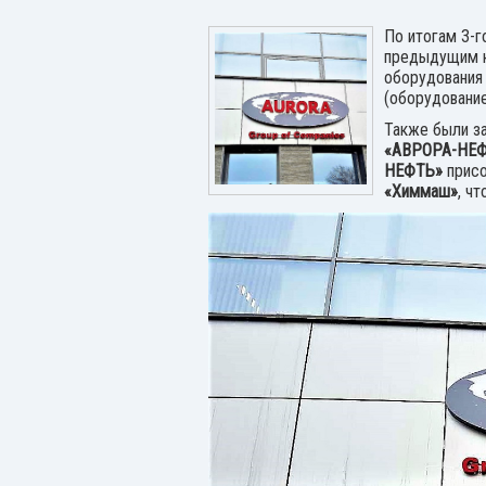
По итогам 3-г
предыдущим кв
оборудования 
(оборудование
Также были з
«АВРОРА-НЕ
НЕФТЬ»
присо
«Химмаш»
, ч