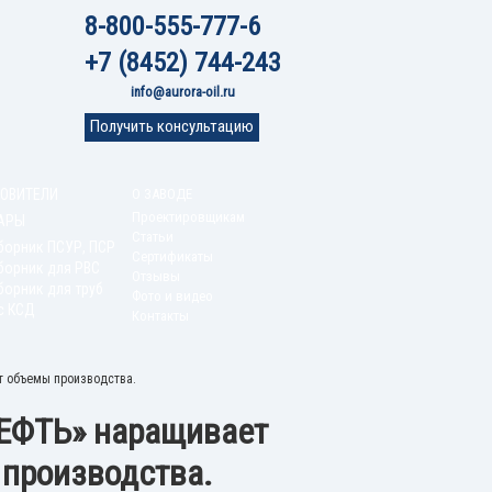
8-800-555-777-6
+7 (8452) 744-243
info@aurora-oil.ru
Получить консультацию
ОВИТЕЛИ
О ЗАВОДЕ
Проектировщикам
АРЫ
Статьи
борник ПСУР, ПСР
Сертификаты
борник для РВС
Отзывы
орник для труб
Фото и видео
с КСД
Контакты
т объемы производства.
НЕФТЬ» наращивает
производства.