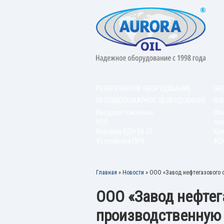
РЕЗЕРВУАРНОЕ ОБОРУДОВАНИЕ
ОБ
ПРОТИВОПОЖАРНОЕ ОБОРУДОВАНИЕ
ФИ
Насадки пожарные
Фи
УСН
Фил
Клапаны КДН 50-25
Кап
Устройства ПРУ
АС
Главная
»
Новости
»
ООО «Завод нефтегазового 
ООО «Завод нефтег
производственную 