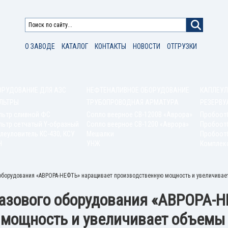
О ЗАВОДЕ
КАТАЛОГ
КОНТАКТЫ
НОВОСТИ
ОТГРУЗКИ
ОРУДОВАНИЕ ДЛЯ АЗС
НЕФТЕНАЛИВНОЕ ОБОРУДОВАНИЕ
КАПЛЕУЛ
ЛЬТРЫ
ТРУБОПРОВОДНАЯ АРМАТУРА
РЕЗЕРВУ
льтр сливной ФС
Сопло веерное СВ-1200В «Аврора»
Пробоот
ьтр сетчатый Y-образный
Сопло веерное СВ-1200 «Аврора»
Пробоот
леуловитель КС-430, КСУ
Мешалки
Пробоотб
Н
УНЖ
Комплек
оборудования «АВРОРА-НЕФТЬ» наращивает производственную мощность и увеличивае
азового оборудования «АВРОРА-
мощность и увеличивает объемы 