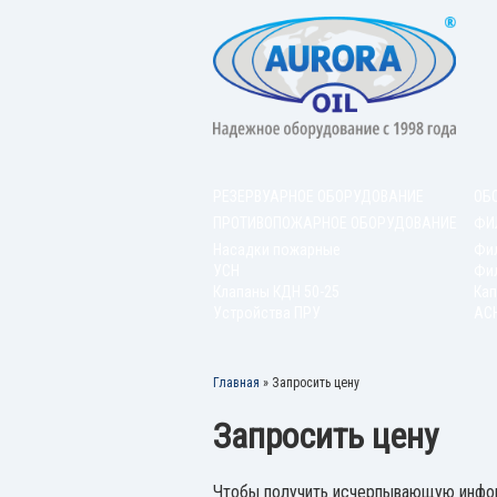
РЕЗЕРВУАРНОЕ ОБОРУДОВАНИЕ
ОБ
ПРОТИВОПОЖАРНОЕ ОБОРУДОВАНИЕ
ФИ
Насадки пожарные
Фи
УСН
Фил
Клапаны КДН 50-25
Кап
Устройства ПРУ
АС
Главная
»
Запросить цену
Запросить цену
Чтобы получить исчерпывающую информ