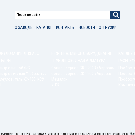
О ЗАВОДЕ
КАТАЛОГ
КОНТАКТЫ
НОВОСТИ
ОТГРУЗКИ
ОРУДОВАНИЕ ДЛЯ АЗС
НЕФТЕНАЛИВНОЕ ОБОРУДОВАНИЕ
КАПЛЕУЛ
ЛЬТРЫ
ТРУБОПРОВОДНАЯ АРМАТУРА
РЕЗЕРВУ
льтр сливной ФС
Сопло веерное СВ-1200В «Аврора»
Пробоот
ьтр сетчатый Y-образный
Сопло веерное СВ-1200 «Аврора»
Пробоот
леуловитель КС-430, КСУ
Мешалки
Пробоотб
Н
УНЖ
Комплек
ацию о ценах, сроках изготовления и поставки интересующего Вас