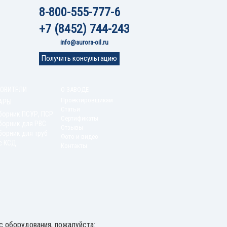
8-800-555-777-6
+7 (8452) 744-243
info@aurora-oil.ru
Получить консультацию
ОВИТЕЛИ
О ЗАВОДЕ
Проектировщикам
АРЫ
Статьи
борник ПСУР, ПСР
Сертификаты
борник для РВС
Отзывы
орник для труб
Фото и видео
с КСД
Контакты
 оборудования, пожалуйста: