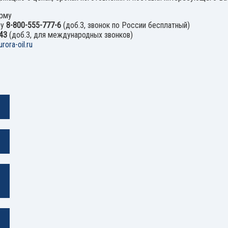
орму
ну
8-800-555-777-6
(доб.3, звонок по России бесплатный)
43
(доб.3, для международных звонков)
rora-oil.ru