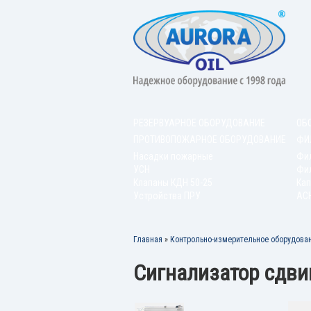
РЕЗЕРВУАРНОЕ ОБОРУДОВАНИЕ
ОБ
ПРОТИВОПОЖАРНОЕ ОБОРУДОВАНИЕ
ФИ
Насадки пожарные
Фи
УСН
Фил
Клапаны КДН 50-25
Кап
Устройства ПРУ
АС
Главная
»
Контрольно-измерительное оборудова
Сигнализатор сдви