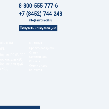
8-800-555-777-6
+7 (8452) 744-243
info@aurora-oil.ru
Получить консультацию
ОВИТЕЛИ
О ЗАВОДЕ
Проектировщикам
АРЫ
Статьи
борник ПСУР, ПСР
Сертификаты
борник для РВС
Отзывы
орник для труб
Фото и видео
с КСД
Контакты