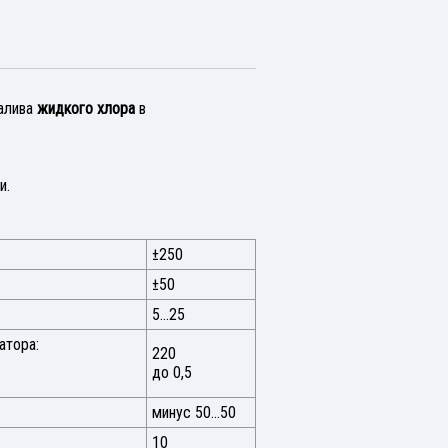
налива
жидкого хлора
в
и.
±250
±50
5…25
атора:
220
до 0,5
минус 50…50
10