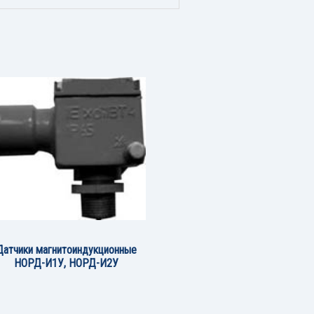
Датчики магнитоиндукционные
НОРД-И1У, НОРД-И2У