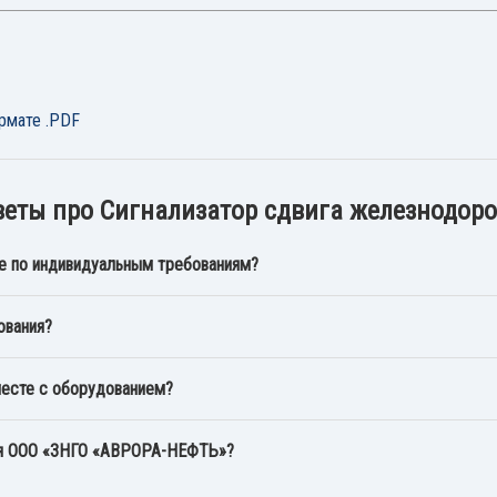
рмате .PDF
веты про Сигнализатор сдвига железнодор
е по индивидуальным требованиям?
ования?
месте с оборудованием?
ия ООО «ЗНГО «АВРОРА-НЕФТЬ»?