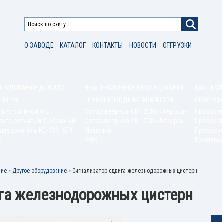
О ЗАВОДЕ
КАТАЛОГ
КОНТАКТЫ
НОВОСТИ
ОТГРУЗКИ
ОРУДОВАНИЕ ДЛЯ АЗС
НЕФТЕНАЛИВНОЕ ОБОРУДОВАНИЕ
КАПЛЕУЛ
ЛЬТРЫ
ТРУБОПРОВОДНАЯ АРМАТУРА
РЕЗЕРВУ
льтр сливной ФС
Сопло веерное СВ-1200В «Аврора»
Пробоот
ьтр сетчатый Y-образный
Сопло веерное СВ-1200 «Аврора»
Пробоот
леуловитель КС-430, КСУ
Мешалки
Пробоотб
Н
УНЖ
Комплек
ние
»
Другое оборудование
»
Сигнализатор сдвига железнодорожных цистерн
га железнодорожных цистерн