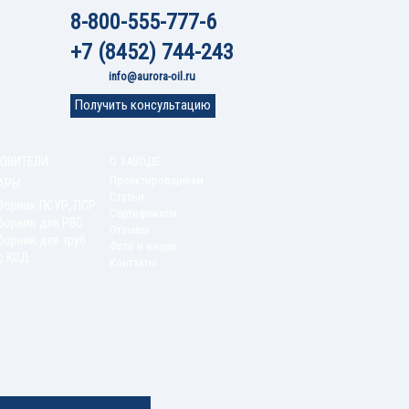
8-800-555-777-6
+7 (8452) 744-243
info@aurora-oil.ru
Получить консультацию
ОВИТЕЛИ
О ЗАВОДЕ
Проектировщикам
АРЫ
Статьи
борник ПСУР, ПСР
Сертификаты
борник для РВС
Отзывы
орник для труб
Фото и видео
с КСД
Контакты