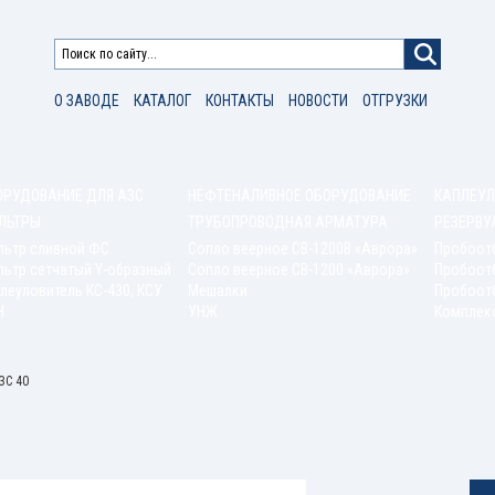
О ЗАВОДЕ
КАТАЛОГ
КОНТАКТЫ
НОВОСТИ
ОТГРУЗКИ
ОРУДОВАНИЕ ДЛЯ АЗС
НЕФТЕНАЛИВНОЕ ОБОРУДОВАНИЕ
КАПЛЕУЛ
ЛЬТРЫ
ТРУБОПРОВОДНАЯ АРМАТУРА
РЕЗЕРВУ
льтр сливной ФС
Сопло веерное СВ-1200В «Аврора»
Пробоот
ьтр сетчатый Y-образный
Сопло веерное СВ-1200 «Аврора»
Пробоот
леуловитель КС-430, КСУ
Мешалки
Пробоотб
Н
УНЖ
Комплек
ЗС 40