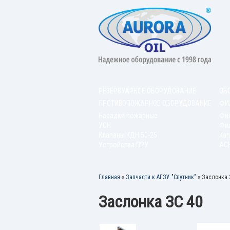
РЕЗЕРВУАРНОЕ ОБОРУДОВАНИЕ
ОБ
ПРОТИВОПОЖАРНОЕ ОБОРУДОВАНИЕ
ФИ
Насадки пожарные
Фи
УСН
Фил
Клапаны КДН 50-25
Кап
Устройства ПРУ
АС
Главная
»
Запчасти к АГЗУ "Спутник"
»
Заслонка 
Заслонка ЗС 40