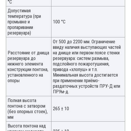
°С
Допустимая
температура (при
промывке и
100 °С
пропаривании
резервуара)
От 500 до 2200 мм. Ограничение
ввиду наличия выступающих частей
Расстояние от днища
на днище или первом поясе стенки
резервуара до
резервуара: систем размыва,
нижнего элемента
подслойного пожаротушения,
конструкции понтона,
привода «хлопуш» и т.п.
установленного на
Минимальная высота достигается
опоры
при применении приёмо-
раздаточных устройств ПРУ-Д или
ПРУм-д.
Полная высота
понтона с затвором
265 ± 10
(без опорных стоек),
мм
Высота понтона над