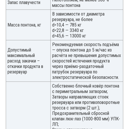
Запас плавучести
массы понтона
В зависимости от диаметра
резервуара, не более
Масса понтона, кг
d=10,4 — 785 кг
d=22,8 — 3340 кг
d=45,6 — 13000 кг
Рекомендуемая скорость подъёма
Допустимый
— опуска понтона до 5 м/час из
максимальный
расчёта не превышения допустимых
расход закачки –
скоростей истечения продукта
откачки продукта в
через приёмо-раздаточный
резервуар
патрубок резервуара по
электростатической безопасности.
Собственно блочный ковёр понтона
с периметральным затвором;
Затворы направляющих стоек
резервуара или противоповоротные
тросса с затворм (2 шт.);
Предохранительный сбросной
клапан люк-лаз (1000-800 мм) УПК-
ЛП;