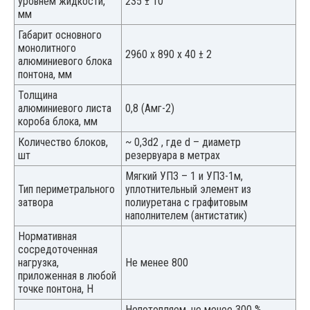
уровнем жидкости,
235 ± 10
мм
Габарит основного
монолитного
2960 x 890 x 40 ± 2
алюминиевого блока
понтона, мм
Толщина
алюминиевого листа
0,8 (Амг-2)
короба блока, мм
Количество блоков,
~ 0,3d2 , где d – диаметр
шт
резервуара в метрах
Мягкий УПЗ – 1 и УПЗ-1м,
Тип периметрального
уплотнительный элемент из
затвора
полиуретана с графитовым
наполнителем (антистатик)
Нормативная
сосредоточенная
нагрузка,
Не менее 800
приложенная в любой
точке понтона, Н
Непотопляем, не менее 300 %