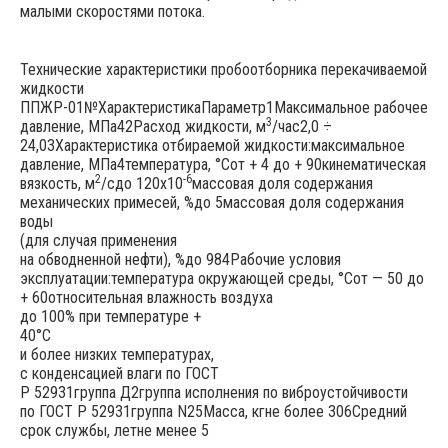
малыми скоростями потока.
Технические характеристики пробоотборника перекачиваемой
жидкости
ППЖР-01№ХарактеристикаПараметр1Максимальное рабочее
3
давление, МПа42Расход жидкости, м
/час2,0 ÷
24,03Характеристика отбираемой жидкости:максимальное
давление, МПа4температура, °Сот + 4 до + 90кинематическая
2
-6
вязкость, м
/сдо 120х10
массовая доля содержания
механических примесей, %до 5массовая доля содержания
воды
(для случая применения
на обводненной нефти), %до 984Рабочие условия
эксплуатации:температура окружающей среды, °Сот — 50 до
+ 60относительная влажность воздуха
до 100% при температуре +
40°С
и более низких температурах,
с конденсацией влаги по ГОСТ
Р 52931группа Д2группа исполнения по виброустойчивости
по ГОСТ Р 52931группа N25Масса, кгне более 306Средний
срок службы, летне менее 5