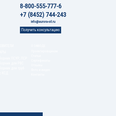
8-800-555-777-6
+7 (8452) 744-243
info@aurora-oil.ru
Получить консультацию
ОВИТЕЛИ
О ЗАВОДЕ
Проектировщикам
АРЫ
Статьи
борник ПСУР, ПСР
Сертификаты
борник для РВС
Отзывы
орник для труб
Фото и видео
с КСД
Контакты