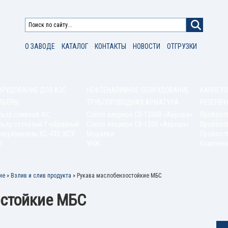
О ЗАВОДЕ
КАТАЛОГ
КОНТАКТЫ
НОВОСТИ
ОТГРУЗКИ
ОРУДОВАНИЕ ДЛЯ АЗС
НЕФТЕНАЛИВНОЕ ОБОРУДОВАНИЕ
КАПЛЕУЛ
ЛЬТРЫ
ТРУБОПРОВОДНАЯ АРМАТУРА
РЕЗЕРВУ
льтр сливной ФС
Сопло веерное СВ-1200В «Аврора»
Пробоот
ьтр сетчатый Y-образный
Сопло веерное СВ-1200 «Аврора»
Пробоот
леуловитель КС-430, КСУ
Мешалки
Пробоотб
Н
УНЖ
Комплек
ие
»
Взлив и слив продукта
»
Рукава маслобензостойкие МБС
остойкие МБС