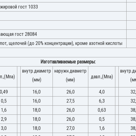
жировой гост 1033
ающая гост 28084
лот, щелочей (до 20% концентрации), кроме азотной кислоты
Изготавливаемые размеры:
внутр.диаметр
наружн.диаметр
внутр.д
л.,(Мпа)
давл.,(Мпа)
(мм)
(мм)
(м
0,49
16,0
26,0
4,0
32
0,5
16,0
27,5
6,3
32
1,6
18,0
26,0
0,63
38
2,9
18,0
26,0
0,5
38
3,0
18,0
27,0
1,6
38