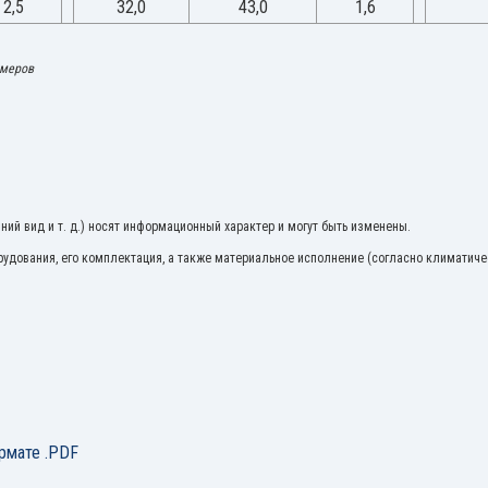
2,5
32,0
43,0
1,6
змеров
ий вид и т. д.) носят информационный характер и могут быть изменены.
удования, его комплектация, а также материальное исполнение (согласно климатиче
рмате .PDF