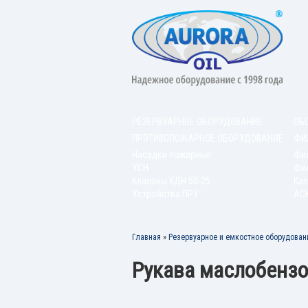
РЕЗЕРВУАРНОЕ ОБОРУДОВАНИЕ
ОБ
ПРОТИВОПОЖАРНОЕ ОБОРУДОВАНИЕ
ФИ
Насадки пожарные
Фи
УСН
Фил
Клапаны КДН 50-25
Кап
Устройства ПРУ
АС
Главная
»
Резервуарное и емкостное оборудован
Рукава маслобенз