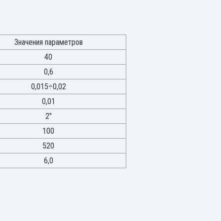
Значения параметров
40
0,6
0,015÷0,02
0,01
2"
100
520
6,0