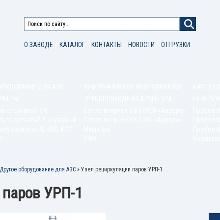
О ЗАВОДЕ
КАТАЛОГ
КОНТАКТЫ
НОВОСТИ
ОТГРУЗКИ
ОРУДОВАНИЕ ДЛЯ АЗС
НЕФТЕНАЛИВНОЕ ОБОРУДОВАНИЕ
КАПЛЕУЛ
ЛЬТРЫ
ТРУБОПРОВОДНАЯ АРМАТУРА
РЕЗЕРВУ
льтр сливной ФС
Сопло веерное СВ-1200В «Аврора»
Пробоот
ьтр сетчатый Y-образный
Сопло веерное СВ-1200 «Аврора»
Пробоот
леуловитель КС-430, КСУ
Мешалки
Пробоотб
Н
УНЖ
Комплек
Другое оборудование для АЗС
»
Узел рециркуляции паров УРП-1
 паров УРП-1