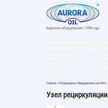
РЕЗЕРВУАРНОЕ ОБОРУДОВАНИЕ
ОБ
ПРОТИВОПОЖАРНОЕ ОБОРУДОВАНИЕ
ФИ
Насадки пожарные
Фи
УСН
Фил
Клапаны КДН 50-25
Кап
Устройства ПРУ
АС
Главная
»
Резервуарное оборудование для АЗС
»
Узел рециркуляции