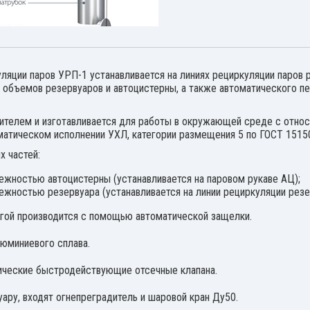
ляции паров УРП-1 устанавливается на линиях рециркуляции паров 
 объемов резервуаров и автоцистерны, а также автоматического пе
телем и изготавливается для работы в окружающей среде с относ
иматическом исполнении УХЛ, категории размещения 5 по ГОСТ 1515
 частей:
ежностью автоцистерны (устанавливается на паровом рукаве АЦ);
ежностью резервуара (устанавливается на линии рециркуляции резе
угой производится с помощью автоматической защелки.
люминиевого сплава.
тические быстродействующие отсечные клапана.
уару, входят огнепреградитель и шаровой кран Ду50.