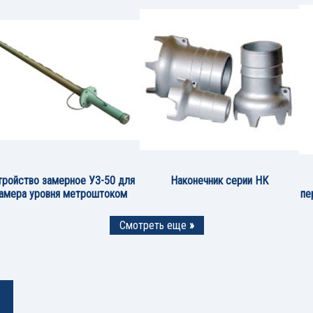
тройство замерное УЗ-50 для
Наконечник серии НК
амера уровня метроштоком
пе
Смотреть еще
»