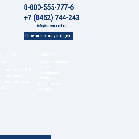
8-800-555-777-6
+7 (8452) 744-243
info@aurora-oil.ru
Получить консультацию
ОВИТЕЛИ
О ЗАВОДЕ
Проектировщикам
АРЫ
Статьи
борник ПСУР, ПСР
Сертификаты
борник для РВС
Отзывы
орник для труб
Фото и видео
с КСД
Контакты