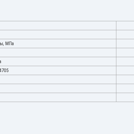
ды, МПа
а
4705