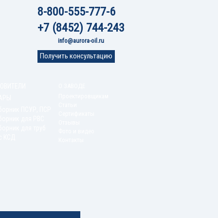
8-800-555-777-6
+7 (8452) 744-243
info@aurora-oil.ru
Получить консультацию
ОВИТЕЛИ
О ЗАВОДЕ
Проектировщикам
АРЫ
Статьи
борник ПСУР, ПСР
Сертификаты
борник для РВС
Отзывы
орник для труб
Фото и видео
с КСД
Контакты