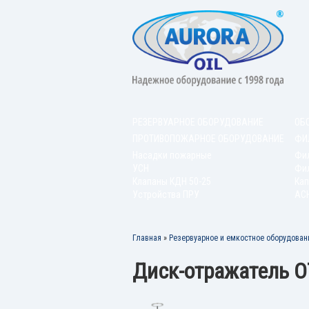
РЕЗЕРВУАРНОЕ ОБОРУДОВАНИЕ
ОБ
ПРОТИВОПОЖАРНОЕ ОБОРУДОВАНИЕ
ФИ
Насадки пожарные
Фи
УСН
Фил
Клапаны КДН 50-25
Кап
Устройства ПРУ
АС
Главная
»
Резервуарное и емкостное оборудован
Диск-отражатель 