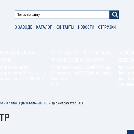
О ЗАВОДЕ
КАТАЛОГ
КОНТАКТЫ
НОВОСТИ
ОТГРУЗКИ
ОРУДОВАНИЕ ДЛЯ АЗС
НЕФТЕНАЛИВНОЕ ОБОРУДОВАНИЕ
КАПЛЕУЛ
ЛЬТРЫ
ТРУБОПРОВОДНАЯ АРМАТУРА
РЕЗЕРВУ
льтр сливной ФС
Сопло веерное СВ-1200В «Аврора»
Пробоот
ьтр сетчатый Y-образный
Сопло веерное СВ-1200 «Аврора»
Пробоот
леуловитель КС-430, КСУ
Мешалки
Пробоотб
Н
УНЖ
Комплек
ие
»
Клапаны дыхательные РВС
»
Диск-отражатель ОТР
ОТР