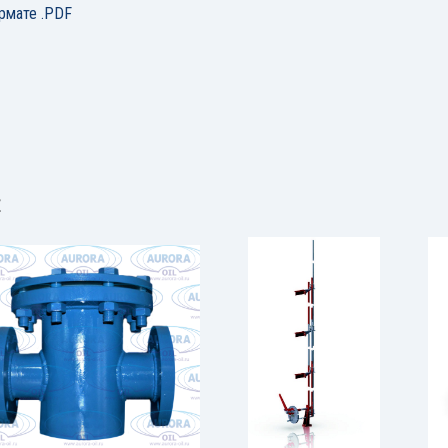
рмате .PDF