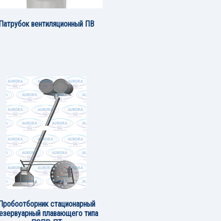
Патрубок вентиляционный ПВ
Пробоотборник стационарный
езервуарный плавающего типа