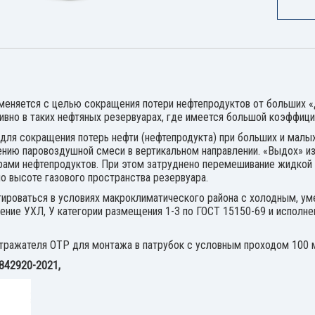
еняется с целью сокращения потери нефтепродуктов от больших «
вно в таких нефтяных резервуарах, где имеется большой коэффици
для сокращения потерь нефти (нефтепродукта) при больших и малы
ию паровоздушной смеси в вертикальном направлении. «Выдох» из
рами нефтепродуктов. При этом затруднено перемешивание жидкой и
о высоте газового пространства резервуара.
ироваться в условиях макроклиматического района с холодным, ум
ение УХЛ, У категории размещения 1-3 по ГОСТ 15150-69 и исполне
тражателя ОТР для монтажа в патрубок с условным проходом 100 
842920-2021,