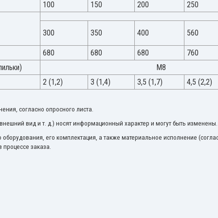
100
150
200
250
300
350
400
560
680
680
680
760
пильки)
М8
2 (1,2)
3 (1,4)
3,5 (1,7)
4,5 (2,2)
ения, согласно опросного листа.
внешний вид и т. д.) носят информационный характер и могут быть изменены.
 оборудования, его комплектация, а также материальное исполнение (согла
в процессе заказа.